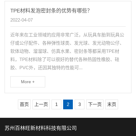
TPE材料发泡密封条的优势有哪些？
2022-04-07
近年来在工业领域的应用非常广泛，从玩具车胎到玩具公
仔或公仔配件、各种弹性球类、发光球、发光动物公仔、
软体动物、溜溜球、仿真水果、密封条等都采用TPE材
料，TPE材料除了可以很好的替代各种热固性橡胶、硅
胶、PVC外，还因其独特的性能可...
More +
首页
上一页
1
2
3
下一页
末页
苏州百林旺新材料科技有限公司