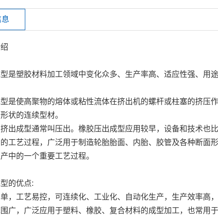
信息
介绍
成型是塑胶材料加工领域中变化众多、生产率高、适应性强、用
成型是使高聚物的熔体或粘性流体在挤出机的螺杆或柱塞的挤压
面形状的连续型材。
的挤出成型通常叫压出。橡胶压出成型应用较早，设备和技术也
品的工艺过程，广泛用于制造轮胎胎面、内胎、胶管及各种断面
生产中的一个重要工艺过程。
型的优点:
简单，工艺易控，可连续化、工业化、自动化生产，生产效率高
范围广，广泛应用于塑料、橡胶、复合材料的成型加工，也常用