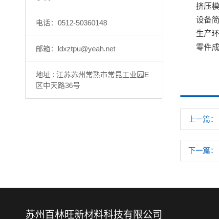
挤压
设备
电话：0512-50360148
生产环
零件
邮箱：ldxztpu@yeah.net
地址 : 江苏苏州常熟市常昆工业园E
区中天路36号
上一篇：
下一篇：
苏州百林旺新材料科技有限公司