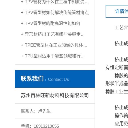
TPV管材为什么在工程中如此受欢迎
详情
TPV管型材如何解决传统管材痛点
TPV管型材的耐高温性能如何
工艺
异形材挤出工艺有哪些关键步骤？
挤出
TPEE管型材在工业领域的具体用途是什么？
TPU型材适用于哪些领域和行业？
挤出
有恒定断
橡胶
联系我们
Contact Us
形状半成
橡胶工业
苏州百林旺新材料科技有限公司
挤出成
联系人：卢先生
操作
应用
手机：18913219055